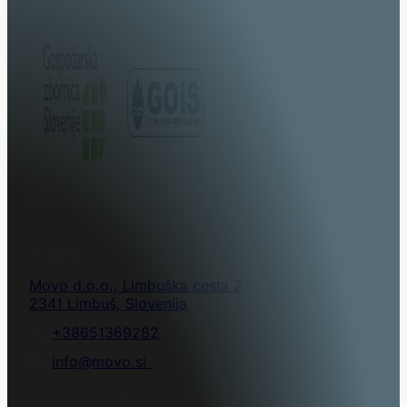
KONTAKT
Movo d.o.o., Limbuška cesta 2
2341 Limbuš, Slovenija
T.:
+38651369282
E.:
info@movo.si
PREDELAVA VOZIL