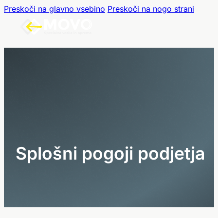
Preskoči na glavno vsebino
Preskoči na nogo strani
S
p
l
o
š
n
i
p
o
g
o
j
i
p
o
d
j
e
t
j
a