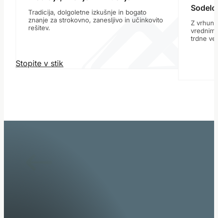
Sodelov
Tradicija, dolgoletne izkušnje in bogato
znanje za strokovno, zanesljivo in učinkovito
Z vrhuns
rešitev.
vrednimi 
trdne vez
Stopite v stik
Specialisti za sistemsko integracijo specialnih vozil, o
nadgradenj.