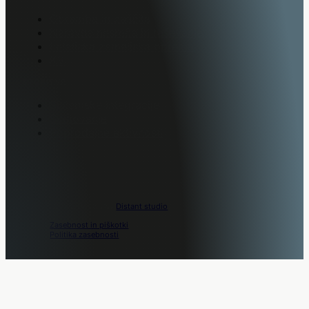
Obramba in zaščita
Naravne nesreče in reševanje
Letališka zemeljska oprema
K9
STORITVE
Sistemske integracije
Svetovanje
Poprodajne aktivnosti
Movo © 2026. Design by
Distant studio
.
Zasebnost in piškotki
Politika zasebnosti