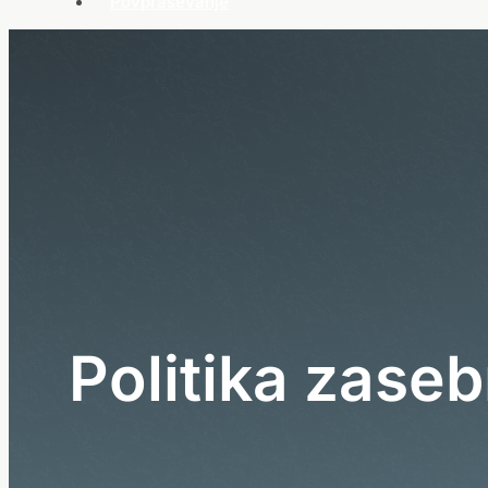
Povpraševanje
P
o
l
i
t
i
k
a
z
a
s
e
b