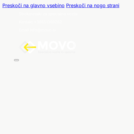
Preskoči na glavno vsebino
Preskoči na nogo strani
Strokovnjaki za specialna vozila
Kontakt +38651369282
Email info@movo.si