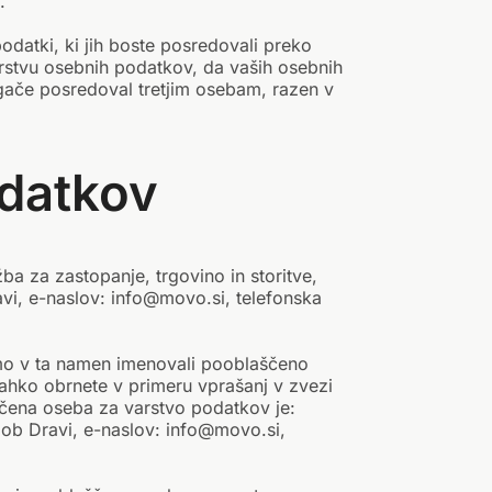
.
datki, ki jih boste posredovali preko
varstvu osebnih podatkov, da vaših osebnih
ugače posredoval tretjim osebam, razen v
odatkov
a za zastopanje, trgovino in storitve,
vi, e-naslov: info@movo.si, telefonska
o v ta namen imenovali pooblaščeno
ahko obrnete v primeru vprašanj v zvezi
čena oseba za varstvo podatkov je:
 ob Dravi, e-naslov: info@movo.si,