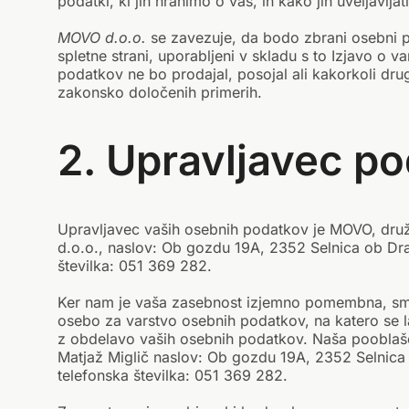
podatki, ki jih hranimo o vas, in kako jih uveljavljati
MOVO d.o.o.
se zavezuje, da bodo zbrani osebni po
spletne strani, uporabljeni v skladu s to Izjavo o 
podatkov ne bo prodajal, posojal ali kakorkoli dr
zakonsko določenih primerih.
2. Upravljavec p
Upravljavec vaših osebnih podatkov je MOVO, družb
d.o.o., naslov: Ob gozdu 19A, 2352 Selnica ob Dra
številka: 051 369 282.
Ker nam je vaša zasebnost izjemno pomembna, sm
osebo za varstvo osebnih podatkov, na katero se l
z obdelavo vaših osebnih podatkov. Naša pooblaš
Matjaž Miglič naslov: Ob gozdu 19A, 2352 Selnica
telefonska številka: 051 369 282.