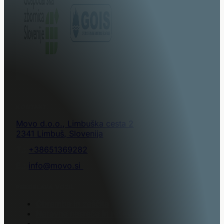
KONTAKT
Movo d.o.o., Limbuška cesta 2
2341 Limbuš, Slovenija
T.:
+38651369282
E.:
info@movo.si
PREDELAVA VOZIL
Obramba in zaščita
Naravne nesreče in reševanje
Letališka zemeljska oprema