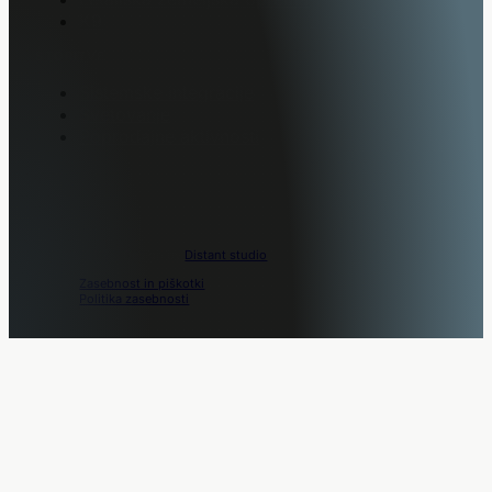
K9
STORITVE
Sistemske integracije
Svetovanje
Poprodajne aktivnosti
Movo © 2026. Design by
Distant studio
.
Zasebnost in piškotki
Politika zasebnosti