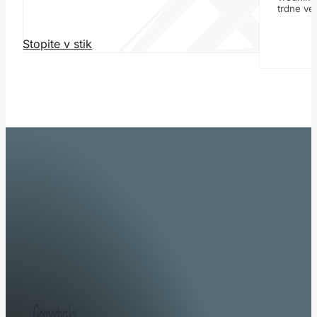
trdne vez
Stopite v stik
Specialisti za sistemsko integracijo specialnih vozil, o
nadgradenj.