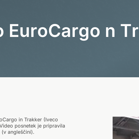
o
E
u
r
o
C
a
r
g
o
n
T
r
roCargo in Trakker (Iveco
Video posnetek je pripravila
(v angleščini).