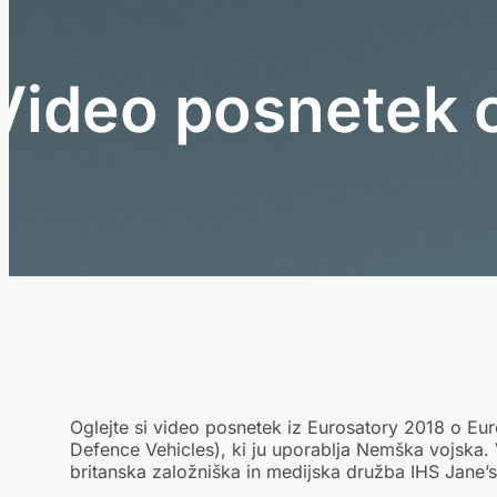
V
i
d
e
o
p
o
s
n
e
t
e
k
Oglejte si video posnetek iz Eurosatory 2018 o Eu
Defence Vehicles), ki ju uporablja Nemška vojska. 
britanska založniška in medijska družba IHS Jane’s 