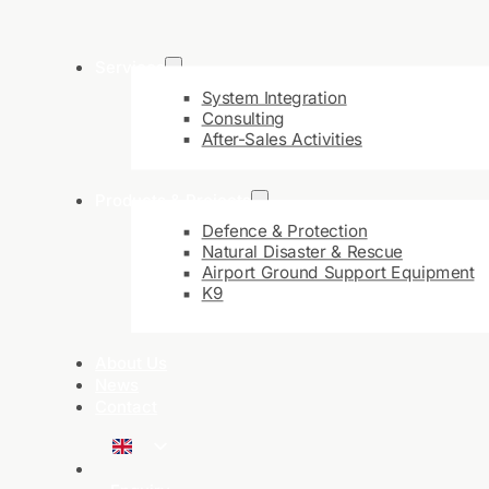
Services
System Integration
Consulting
After-Sales Activities
Products & Projects
Defence & Protection
Natural Disaster & Rescue
Airport Ground Support Equipment
K9
About Us
News
Contact