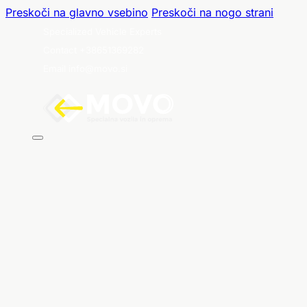
Preskoči na glavno vsebino
Preskoči na nogo strani
Specialized Vehicle Experts
Contact +38651369282
Email info@movo.si