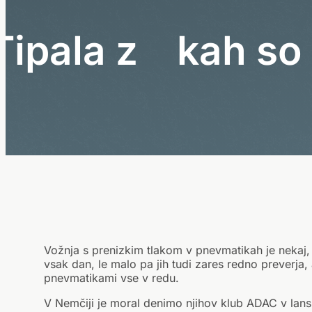
T
i
p
a
l
a
z
a
m
e
r
j
k
Vožnja s prenizkim tlakom v pnevmatikah je nekaj,
vsak dan, le malo pa jih tudi zares redno preverja, a
pnevmatikami vse v redu.
V Nemčiji je moral denimo njihov klub ADAC v lans