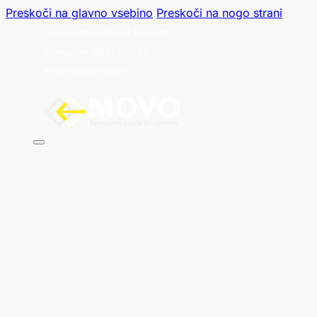
Preskoči na glavno vsebino
Preskoči na nogo strani
Specialized Vehicle Experts
Contact +38651369282
Email info@movo.si