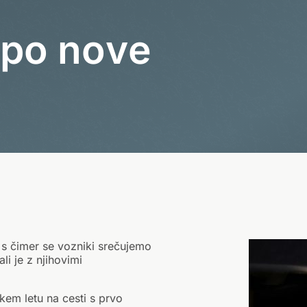
a
h
s
o
p
o
n
o
v
e
 s čimer se vozniki srečujemo
li je z njihovimi
kem letu na cesti s prvo