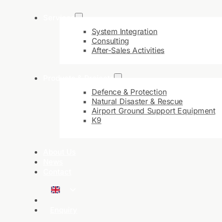
Services
System Integration
Consulting
After-Sales Activities
Products & Projects
Defence & Protection
Natural Disaster & Rescue
Airport Ground Support Equipment
K9
About Us
News
Contact
Enquiry