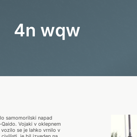
p
n
e
m
u
v
o
z
i
l
u
I
v
stalo samomorilski napad
l-Qaido. Vojaki v oklepnem
vozilo se je lahko vrnilo v
civilisti, je bil izveden na