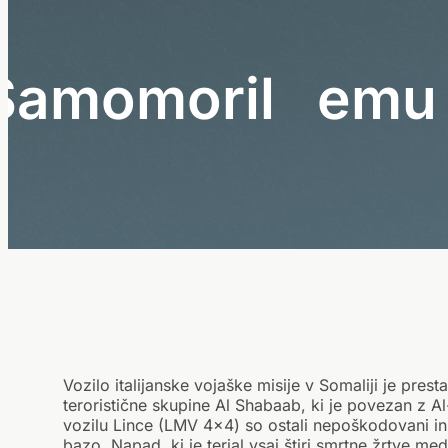
S
a
m
o
m
o
r
i
l
e
m
u
Vozilo italijanske vojaške misije v Somaliji je pre
teroristične skupine Al Shabaab, ki je povezan z A
vozilu Lince (LMV 4×4) so ostali nepoškodovani in 
bazo. Napad, ki je terjal vsaj štiri smrtne žrtve med 