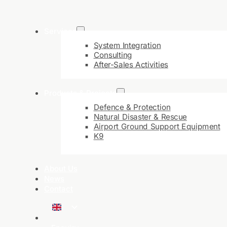
Services
System Integration
Consulting
After-Sales Activities
Products & Projects
Defence & Protection
Natural Disaster & Rescue
Airport Ground Support Equipment
K9
About Us
News
Contact