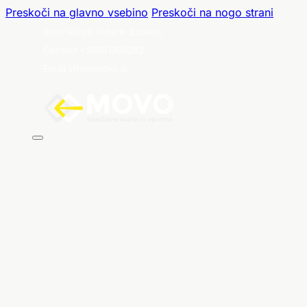
Preskoči na glavno vsebino
Preskoči na nogo strani
Specialized Vehicle Experts
Contact +38651369282
Email info@movo.si